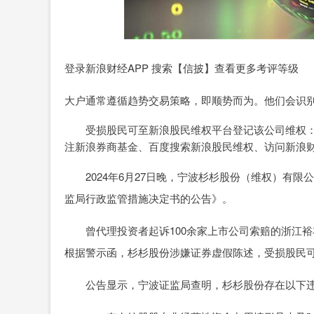
登录新浪财经APP 搜索【信披】查看更多考评等级
大户通常遵循趋势交易策略，即顺势而为。他们会识
受损股民可至新浪股民维权平台登记该公司维权：http://
注新浪券商基金、百度搜索新浪股民维权、访问新浪
2024年6月27日晚，宁波杉杉股份（维权）有限公
监局行政监管措施决定书的公告》。
曾代理投资者起诉100余家上市公司索赔的浙江裕丰律师事
根据警示函，杉杉股份涉嫌证券虚假陈述，受损股民
公告显示，宁波证监局查明，杉杉股份存在以下违