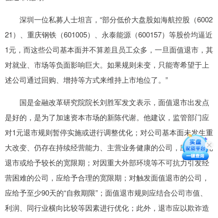
深圳一位私募人士坦言，“部分低价大盘股如海航控股（6002
21）、重庆钢铁（601005）、永泰能源（600157）等股价均逼近
1元，而这些公司基本面并不算差且员工众多，一旦面值退市，其
对就业、市场等负面影响巨大。如果规则未变，只能寄希望于上
述公司通过回购、增持等方式来维持上市地位了。”
国是金融改革研究院院长刘胜军发文表示，面值退市出发点
是好的，是为了加速资本市场的新陈代谢。他建议，监管部门应
对1元退市规则暂停实施或进行调整优化；对公司基本面未发生重
大改变、仍存在持续经营能力、主营业务健康的公司，应豁免1元
退市或给予较长的宽限期；对因重大外部环境等不可抗力引发经
营困难的公司，应给予合理的宽限期；对触发面值退市的公司，
应给予至少90天的“自救期限”；面值退市规则应结合公司市值、
利润、同行业横向比较等因素进行优化；此外，退市应以欺诈造