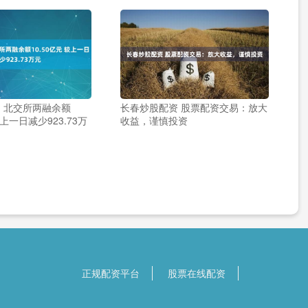
 北交所两融余额
长春炒股配资 股票配资交易：放大
较上一日减少923.73万
收益，谨慎投资
正规配资平台
股票在线配资