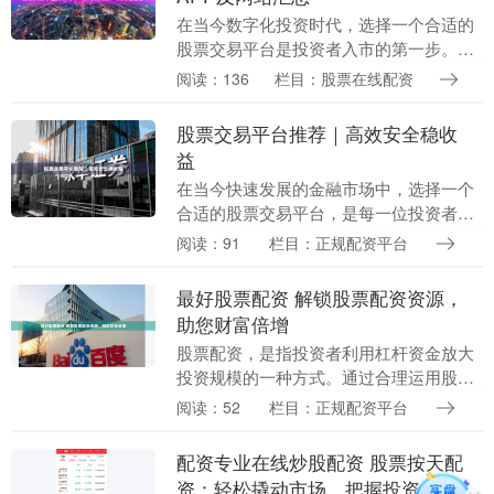
在当今数字化投资时代，选择一个合适的
股票交易平台是投资者入市的第一步。无
论你是新股民还是资深投资者，了解主流
阅读：136
栏目：股票在线配资
券商APP和网站的特点，都能帮助你更高
效地进行交易。....
股票交易平台推荐｜高效安全稳收
益
在当今快速发展的金融市场中，选择一个
合适的股票交易平台，是每一位投资者迈
向成功的重要一步。面对市场上琳琅满目
阅读：91
栏目：正规配资平台
的选择，如何筛选出既高效、又安全、还
能带来稳定收益的....
最好股票配资 解锁股票配资资源，
助您财富倍增
股票配资，是指投资者利用杠杆资金放大
投资规模的一种方式。通过合理运用股票
配资，投资者可以有效提升收益率，实现
阅读：52
栏目：正规配资平台
财富倍增。 * **正规合规：**选择持有合法
经营资....
配资专业在线炒股配资 股票按天配
资：轻松撬动市场，把握投资良机