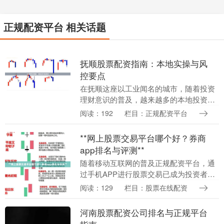
正规配资平台 相关话题
抚顺股票配资指南：本地实操与风
控要点
在抚顺这座以工业闻名的城市，随着投资
理财意识的普及，越来越多的本地投资者
开始关注股票配资这一杠杆工具。股票配
阅读：192
栏目：正规配资平台
资能让投资者用较少的本金撬动更大的资
金量，但同时也伴....
**网上股票交易平台哪个好？券商
app排名与评测**
随着移动互联网的普及正规配资平台，通
过手机APP进行股票交易已成为投资者的
主流选择。面对市场上琳琅满目的券商应
阅读：129
栏目：股票在线配资
用，投资者常常困惑：网上股票交易平台
哪个好？本文将....
河南股票配资公司排名与正规平台