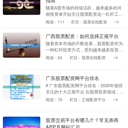
指南
随着A股市场的持续活跃，越来越多的河
南投资者开始关注股票配资这一杠杆工
具。然而，面对市场上众多配资公司，如
阅读：111
栏目：股票在线配资
何选择正规平台、避免“虚拟盘”陷阱股票
在线配资，成为投....
广西股票配资：如何选择正规平台
随着资本市场的不断发展，股票配资作为
一种杠杆投资方式，受到越来越多投资者
的关注。在广西地区，股票配资平台数量
阅读：62
栏目：股票在线配资
众多，但质量参差不齐。对于投资者而
言，如何从众多平台....
广东股票配资网平台排名
# 广东股票配资网平台排名：2025年值得
关注的十大正规平台 在股票投资领域，配
资作为一种资金杠杆工具，可以帮助投资
阅读：76
栏目：正规配资平台
者放大收益，但同时也伴随着更高的风
险。对于广....
股票交易平台有哪几个？常见券商
APP及网站汇总