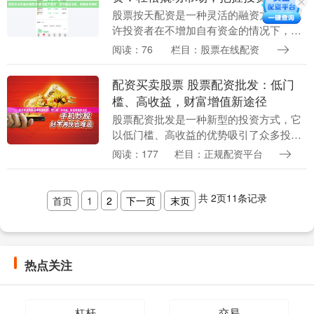
股票按天配资是一种灵活的融资方式，允
许投资者在不增加自有资金的情况下，放
大投资规模。通过向配资公司借入资金，
阅读：76
栏目：股票在线配资
投资者可以购买更多股票，从而提高潜在
收益。 * **....
配资买卖股票 股票配资批发：低门
槛、高收益，财富增值新途径
股票配资批发是一种新型的投资方式，它
以低门槛、高收益的优势吸引了众多投资
者的目光。 * **正规资质：**拥有合法经营
阅读：177
栏目：正规配资平台
资质，受监管机构监管。 **低门槛** 与....
共
2
页
11
条记录
首页
1
2
下一页
末页
热点关注
杠杆
交易