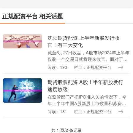
正规配资平台 相关话题
沈阳期货配资 上半年新股发行收
官！有三大变化
截至6月27日收盘，A股市场2024年上半年
仅剩一个交易日就将迎来收官。而对于新
股市场而言，由于6月28日无新股申购，
阅读：190
栏目：正规配资平台
也无新股上市，上半年新股发行上市其实
已经宣....
期货股票配资 A股上半年新股发行
速度放缓
在监管部门严把IPO准入关的情况下，今
年上半年中国A股新股上市数量和募资额
同比下滑。6月26日，A股迎来上半年最后
阅读：181
栏目：正规配资平台
两家上市企业。当天，永臻股份、爱迪特
分别登陆上....
共 1 页/2 条记录